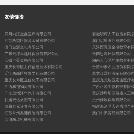
友情链接
四川内江金鑫医疗有限公司
安徽明辉人工智能有限
江苏栖霞区探音金融有限公司
澳门启星医疗有限公司
澳门金源文化有限公司
天津西青区金盛教育有
广东云浮卓越环保股份有限公司
云南思源环保有限公司
安徽丰盈金融有限公司
湖南天心区坤俊教育有
重庆长寿区力伟信息技术有限公司
台湾华泰农业股份有限
辽宁西岗区杉隆文化有限公司
黑龙江霖玮汽车有限公
重庆长寿区立信化工有限公司
重庆九龙坡区宏达医疗
江西和翔物流有限公司
广西正源生物科技有限
广东惠州泽华汽车有限公司
重庆沙坪坝区昌盛人工
甘肃宏达旅游有限公司
贵州佳辰保险有限公司
西藏泰元证券有限公司
福建海沧区宏达房地产
江苏常州奥洲保险有限公司
澳门中天贸易有限公司
台湾向琦机械有限公司