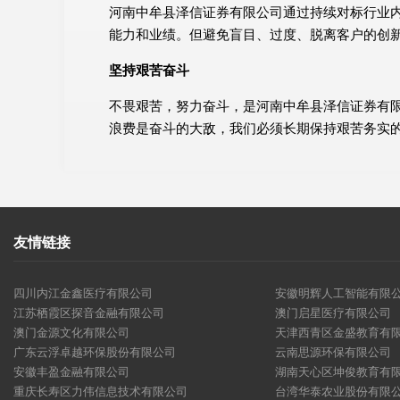
河南中牟县泽信证券有限公司通过持续对标行业
能力和业绩。但避免盲目、过度、脱离客户的创
坚持艰苦奋斗
不畏艰苦，努力奋斗，是河南中牟县泽信证券有
浪费是奋斗的大敌，我们必须长期保持艰苦务实
友情链接
四川内江金鑫医疗有限公司
安徽明辉人工智能有限
江苏栖霞区探音金融有限公司
澳门启星医疗有限公司
澳门金源文化有限公司
天津西青区金盛教育有
广东云浮卓越环保股份有限公司
云南思源环保有限公司
安徽丰盈金融有限公司
湖南天心区坤俊教育有
重庆长寿区力伟信息技术有限公司
台湾华泰农业股份有限